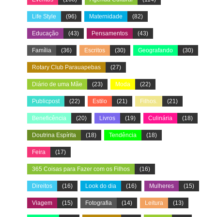
Life Style
(96)
Maternidade
(82)
Educação
(43)
Pensamentos
(43)
Família
(36)
Escritos
(30)
Geografando
(30)
Rotary Club Parauapebas
(27)
Diário de uma Mãe
(23)
Moda
(22)
Publicpost
(22)
Estilo
(21)
Filhos.
(21)
Beneficência
(20)
Livros
(19)
Culinária
(18)
Doutrina Espírita
(18)
Tendência
(18)
Feira
(17)
365 Coisas para Fazer com os Filhos
(16)
Direitos
(16)
Look do dia
(16)
Mulheres
(15)
Viagem
(15)
Fotografia
(14)
Leitura
(13)