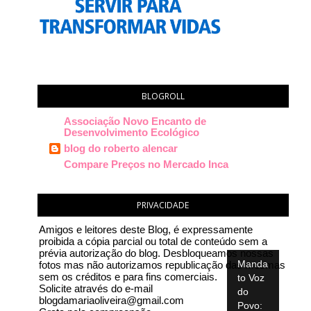
BLOGROLL
Associação Novo Encanto de
Desenvolvimento Ecológico
blog do roberto alencar
Compare Preços no Mercado Inca
PRIVACIDADE
Amigos e leitores deste Blog, é expressamente
proibida a cópia parcial ou total de conteúdo sem a
prévia autorização do blog. Desbloqueamos nossas
Manda
fotos mas não autorizamos republicação das mesmas
sem os créditos e para fins comerciais.
to Voz
Solicite através do e-mail
do
blogdamariaoliveira@gmail.com
Povo: