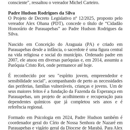
consciente
", ressaltou o vereador Michel Carteiro.
Padre Hudson Rodrigues da Silva
O Projeto de Decreto Legislativo nº 12/2025, proposto pelo
vereador Alex Ohana (PDT), concede o título de “Cidadão
Honorário de Parauapebas” ao Padre Hudson Rodrigues da
Silva.
Nascido em Conceição do Araguaia (PA) e criado em
Parauapebas desde a infância, o sacerdote é uma figura central
na vida religiosa e social do município. Ordenado padre em
2007, ele atuou em diversas paróquias e, em 2014, assumiu a
Paróquia Cristo Rei, onde permanece até hoje.
É reconhecido por seu "espírito jovem, empreendedor e
sensibilidade social", acompanhando de perto as necessidades
das periferias, famílias vulneráveis, crianças e jovens. Um de
seus maiores feitos é a fundação da Fazenda da Esperança em
Parauapebas, um projeto de acolhimento e recuperação para
dependentes químicos que já completou seis anos e é
referência regional.
Formado em Psicologia em 2024, Padre Hudson também é
coordenador geral do Círio de Nossa Senhora de Nazaré em
Parauapebas e vigário geral da Diocese de Marabá. Para Alex