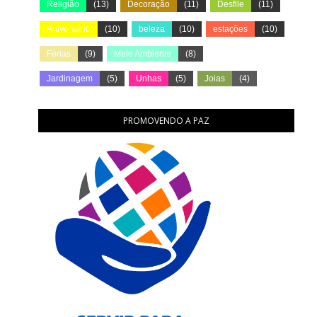
Religião
(13)
Decoração
(11)
Desfile
(11)
Aniversário
(10)
beleza
(10)
estações
(10)
Férias
(9)
Meio Ambiente
(8)
Jardinagem
(5)
Unhas
(5)
Joias
(4)
PROMOVENDO A PAZ