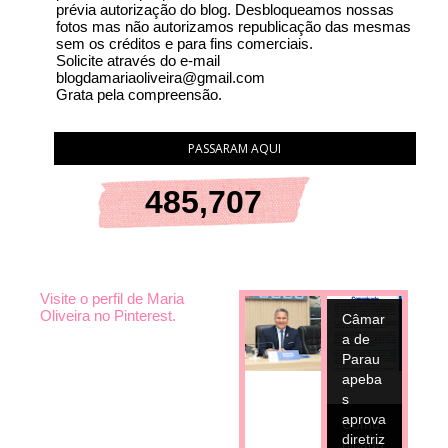
prévia autorização do blog. Desbloqueamos nossas
fotos mas não autorizamos republicação das mesmas
sem os créditos e para fins comerciais.
Solicite através do e-mail
blogdamariaoliveira@gmail.com
Grata pela compreensão.
PASSARAM AQUI
485,707
Visite o perfil de Maria
10
JUL
Oliveira no Pinterest.
Câmar
2026
a de
Parau
apeba
s
aprova
Comu
diretriz
nicado