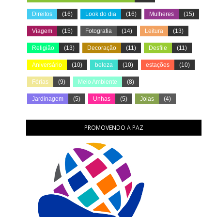
Direitos
(16)
Look do dia
(16)
Mulheres
(15)
Viagem
(15)
Fotografia
(14)
Leitura
(13)
Religião
(13)
Decoração
(11)
Desfile
(11)
Aniversário
(10)
beleza
(10)
estações
(10)
Férias
(9)
Meio Ambiente
(8)
Jardinagem
(5)
Unhas
(5)
Joias
(4)
PROMOVENDO A PAZ