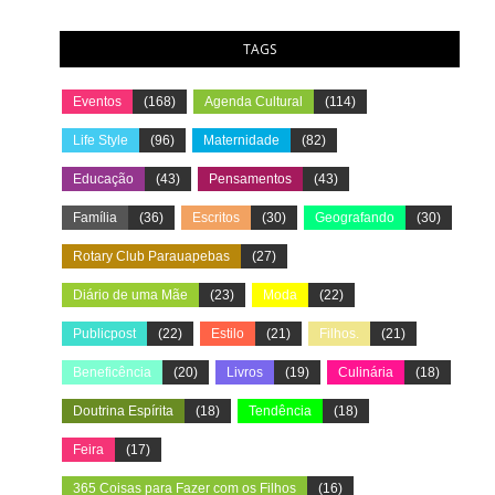
TAGS
Eventos
(168)
Agenda Cultural
(114)
Life Style
(96)
Maternidade
(82)
Educação
(43)
Pensamentos
(43)
Família
(36)
Escritos
(30)
Geografando
(30)
Rotary Club Parauapebas
(27)
Diário de uma Mãe
(23)
Moda
(22)
Publicpost
(22)
Estilo
(21)
Filhos.
(21)
Beneficência
(20)
Livros
(19)
Culinária
(18)
Doutrina Espírita
(18)
Tendência
(18)
Feira
(17)
365 Coisas para Fazer com os Filhos
(16)