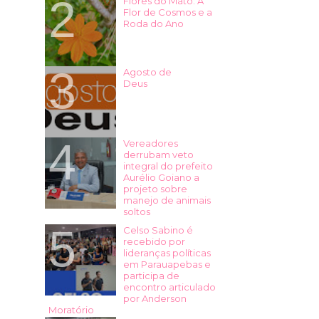
Flores do Mato: A
Flor de Cosmos e a
Roda do Ano
Agosto de
Deus
Vereadores
derrubam veto
integral do prefeito
Aurélio Goiano a
projeto sobre
manejo de animais
soltos
Celso Sabino é
recebido por
lideranças políticas
em Parauapebas e
participa de
encontro articulado
por Anderson
Moratório