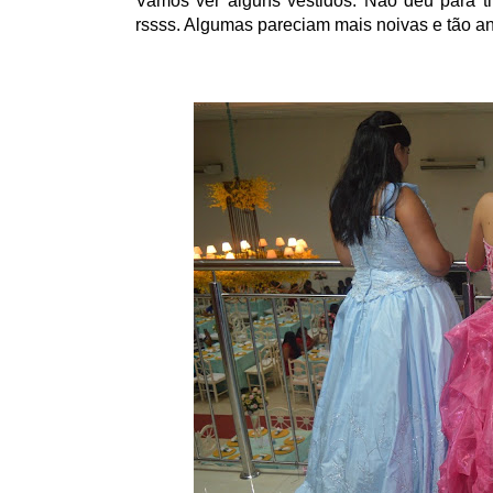
Vamos ver alguns vestidos. Não deu para tir
rssss. Algumas pareciam mais noivas e tão a