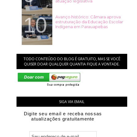
atuação legislativa
Avanço histórico: Câmara aprova
estruturação da Educação Escolar
Indígena em Parauapebas
TODO CONTEÚDO DO BLOG É GRATUITO, MAS SE VOCÊ
QUISER DOAR QUALQUER QUANTIA FIQUE A VONTADE.
SIGA VIA EMAIL
Digite seu email e receba nossas
atualizações gratuitamente