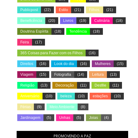
Publicpost
(22)
Estilo
(21)
Filhos.
(21)
Beneficência
(20)
Livros
(19)
Culinária
(18)
Doutrina Espírita
(18)
Tendência
(18)
Feira
(17)
365 Coisas para Fazer com os Filhos
(16)
Direitos
(16)
Look do dia
(16)
Mulheres
(15)
Viagem
(15)
Fotografia
(14)
Leitura
(13)
Religião
(13)
Decoração
(11)
Desfile
(11)
Aniversário
(10)
beleza
(10)
estações
(10)
Férias
(9)
Meio Ambiente
(8)
Jardinagem
(5)
Unhas
(5)
Joias
(4)
PROMOVENDO A PAZ