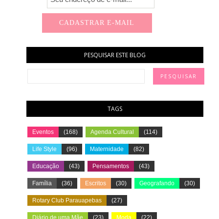
PESQUISAR ESTE BLOG
TAGS
Eventos
(168)
Agenda Cultural
(114)
Life Style
(96)
Maternidade
(82)
Educação
(43)
Pensamentos
(43)
Família
(36)
Escritos
(30)
Geografando
(30)
Rotary Club Parauapebas
(27)
Diário de uma Mãe
(23)
Moda
(22)