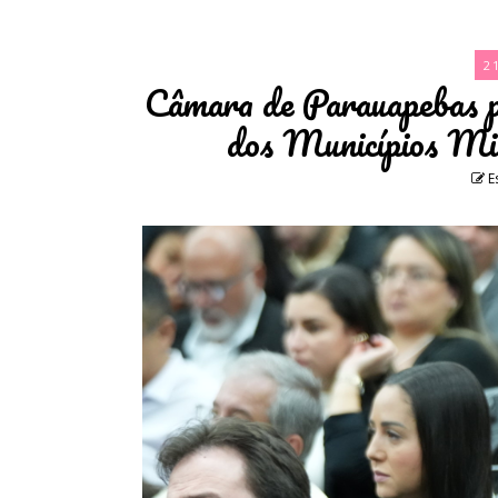
2
Câmara de Parauapebas p
dos Municípios Mi
E