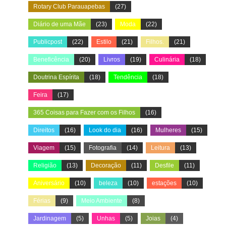
Rotary Club Parauapebas
(27)
Diário de uma Mãe
(23)
Moda
(22)
Publicpost
(22)
Estilo
(21)
Filhos.
(21)
Beneficência
(20)
Livros
(19)
Culinária
(18)
Doutrina Espírita
(18)
Tendência
(18)
Feira
(17)
365 Coisas para Fazer com os Filhos
(16)
Direitos
(16)
Look do dia
(16)
Mulheres
(15)
Viagem
(15)
Fotografia
(14)
Leitura
(13)
Religião
(13)
Decoração
(11)
Desfile
(11)
Aniversário
(10)
beleza
(10)
estações
(10)
Férias
(9)
Meio Ambiente
(8)
Jardinagem
(5)
Unhas
(5)
Joias
(4)