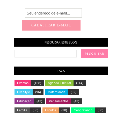
PESQUISAR ESTE BLOG
TAGS
Eventos
(168)
Agenda Cultural
(114)
Life Style
(96)
Maternidade
(82)
Educação
(43)
Pensamentos
(43)
Família
(36)
Escritos
(30)
Geografando
(30)