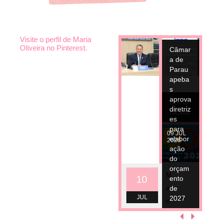
Visite o perfil de Maria
10
JUL
Oliveira no Pinterest.
Câmar
2026
a de
Parau
apeba
s
aprova
Comu
diretriz
nicado
es
para
09
JUL
elabor
2026
ação
do
orçam
M
10
ento
a
de
JUL
2027
n
d