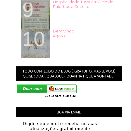
Hospitalidade Turística: Ciclo de
Palestras é Gratuito
Bem Vindo
Agosto!
TODO CONTEÚDO DO BLOG É GRATUITO, MAS SE VOCÊ
QUISER DOAR QUALQUER QUANTIA FIQUE A VONTADE.
SIGA VIA EMAIL
Digite seu email e receba nossas
atualizações gratuitamente