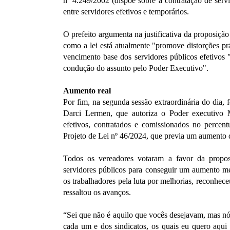
nº 4.249/2002 (dispõe sobre a contratação de serv
entre servidores efetivos e temporários.
O prefeito argumenta na justificativa da proposiçã
como a lei está atualmente "promove distorções pr
vencimento base dos servidores públicos efetivos 
condução do assunto pelo Poder Executivo".
Aumento real
Por fim, na segunda sessão extraordinária do dia, 
Darci Lermen, que autoriza o Poder executivo M
efetivos, contratados e comissionados no percen
Projeto de Lei nº 46/2024, que previa um aumento
Todos os vereadores votaram a favor da proposi
servidores públicos para conseguir um aumento me
os trabalhadores pela luta por melhorias, reconheceu
ressaltou os avanços.
“Sei que não é aquilo que vocês desejavam, mas nó
cada um e dos sindicatos, os quais eu quero aqui