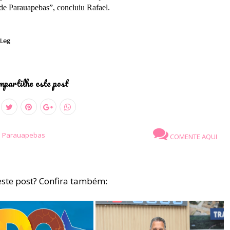
 de Parauapebas”, concluiu Rafael.
mLeg
partilhe este post
e Parauapebas
COMENTE AQUI
ste post? Confira também: