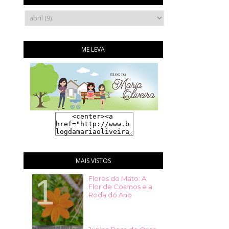
ME LEVA
MAIS VISTOS
Flores do Mato: A
Flor de Cosmos e a
Roda do Ano