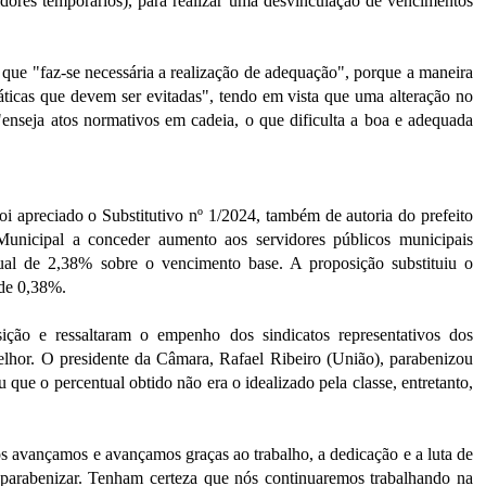
idores temporários), para realizar uma desvinculação de vencimentos
o que "faz-se necessária a realização de adequação", porque a maneira
áticas que devem ser evitadas", tendo em vista que uma alteração no
"enseja atos normativos em cadeia, o que dificulta a boa e adequada
foi apreciado o Substitutivo nº 1/2024, também de autoria do prefeito
unicipal a conceder aumento aos servidores públicos municipais
tual de 2,38% sobre o vencimento base. A proposição substituiu o
 de 0,38%.
ção e ressaltaram o empenho dos sindicatos representativos dos
lhor. O presidente da Câmara, Rafael Ribeiro (União), parabenizou
 que o percentual obtido não era o idealizado pela classe, entretanto,
s avançamos e avançamos graças ao trabalho, a dedicação e a luta de
 parabenizar. Tenham certeza que nós continuaremos trabalhando na