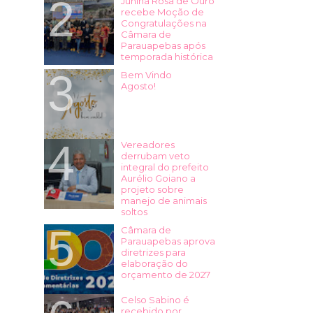
Junina Rosa de Ouro
recebe Moção de
Congratulações na
Câmara de
Parauapebas após
temporada histórica
Bem Vindo
Agosto!
Vereadores
derrubam veto
integral do prefeito
Aurélio Goiano a
projeto sobre
manejo de animais
soltos
Câmara de
Parauapebas aprova
diretrizes para
elaboração do
orçamento de 2027
Celso Sabino é
recebido por