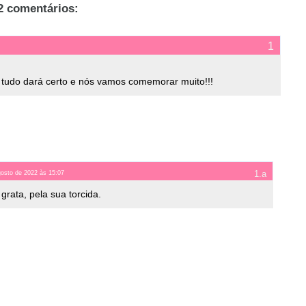
2 comentários:
, tudo dará certo e nós vamos comemorar muito!!!
gosto de 2022 às 15:07
rata, pela sua torcida.