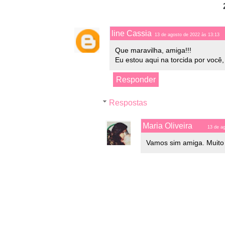
line Cassia
13 de agosto de 2022 às 13:13
Que maravilha, amiga!!!
Eu estou aqui na torcida por você
Responder
Respostas
Maria Oliveira
13 de a
Vamos sim amiga. Muito g