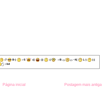
:7
B-)
:-S
:((
:))
:|
:-B
~X(
L-)
(:|
:-bd
Página inicial
Postagem mais antiga