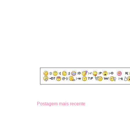
:)
:(
;)
:D
:-/
:P
:-O
X(
=D7
@-)
:-w
7:P
\m/
:-q
Postagem mais recente