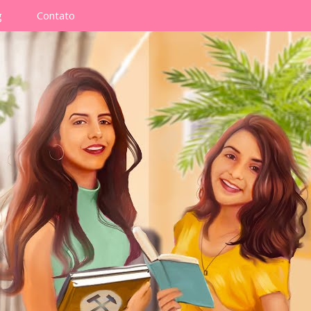
g
Contato