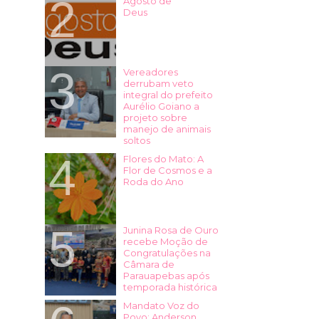
Agosto de
Deus
Vereadores
derrubam veto
integral do prefeito
Aurélio Goiano a
projeto sobre
manejo de animais
soltos
Flores do Mato: A
Flor de Cosmos e a
Roda do Ano
Junina Rosa de Ouro
recebe Moção de
Congratulações na
Câmara de
Parauapebas após
temporada histórica
Mandato Voz do
Povo: Anderson