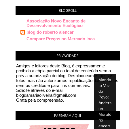
BLOGROLL
Associação Novo Encanto de
Desenvolvimento Ecológico
blog do roberto alencar
Compare Preços no Mercado Inca
PRIVACIDADE
Amigos e leitores deste Blog, é expressamente
proibida a cópia parcial ou total de conteúdo sem a
prévia autorização do blog. Desbloqueamos nossas
Manda
fotos mas não autorizamos republicação das mesmas
sem os créditos e para fins comerciais.
to Voz
Solicite através do e-mail
do
blogdamariaoliveira@gmail.com
Povo:
Grata pela compreensão.
Anders
on
Morató
PASSARAM AQUI
rio
encerr