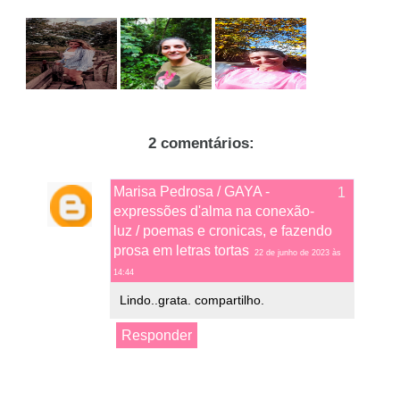
2 comentários:
Marisa Pedrosa / GAYA -
expressões d'alma na conexão-
luz / poemas e cronicas, e fazendo
prosa em letras tortas
22 de junho de 2023 às
14:44
Lindo..grata. compartilho.
Responder