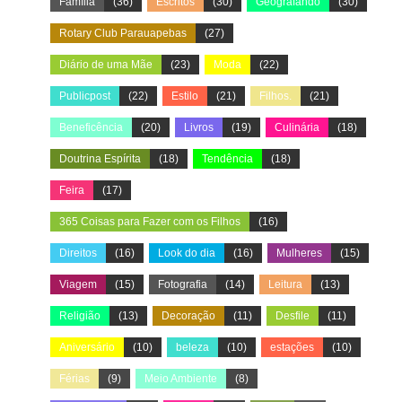
Família
(36)
Escritos
(30)
Geografando
(30)
Rotary Club Parauapebas
(27)
Diário de uma Mãe
(23)
Moda
(22)
Publicpost
(22)
Estilo
(21)
Filhos.
(21)
Beneficência
(20)
Livros
(19)
Culinária
(18)
Doutrina Espírita
(18)
Tendência
(18)
Feira
(17)
365 Coisas para Fazer com os Filhos
(16)
Direitos
(16)
Look do dia
(16)
Mulheres
(15)
Viagem
(15)
Fotografia
(14)
Leitura
(13)
Religião
(13)
Decoração
(11)
Desfile
(11)
Aniversário
(10)
beleza
(10)
estações
(10)
Férias
(9)
Meio Ambiente
(8)