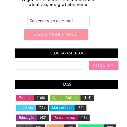
atualizações gratuitamente
PESQUISAR ESTE BLOG
TAGS
Eventos
(168)
Agenda Cultural
(114)
Life Style
(96)
Maternidade
(82)
Educação
(43)
Pensamentos
(43)