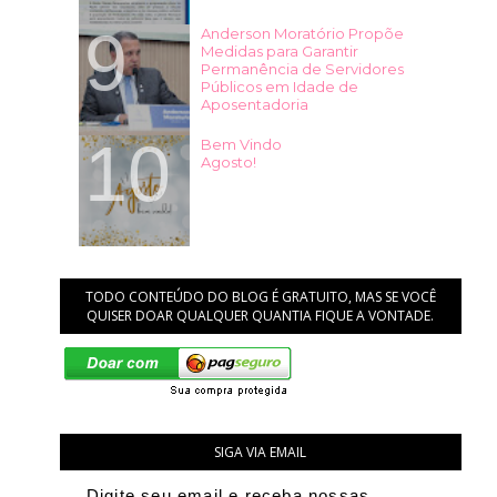
Anderson Moratório Propõe
Medidas para Garantir
Permanência de Servidores
Públicos em Idade de
Aposentadoria
Bem Vindo
Agosto!
TODO CONTEÚDO DO BLOG É GRATUITO, MAS SE VOCÊ
QUISER DOAR QUALQUER QUANTIA FIQUE A VONTADE.
SIGA VIA EMAIL
Digite seu email e receba nossas