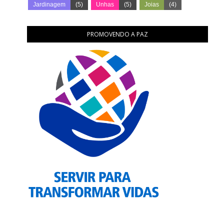
Jardinagem
(5)
Unhas
(5)
Joias
(4)
PROMOVENDO A PAZ