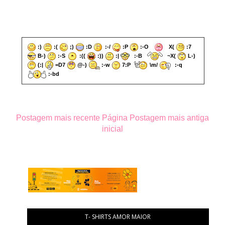
:)
:(
;)
:D
:-/
:P
:-O
X(
:7
B-)
:-S
:((
:))
:|
:-B
~X(
L-)
(:|
=D7
@-)
:-w
7:P
\m/
:-q
:-bd
Postagem mais recente
Página
Postagem mais antiga
inicial
T- SHIRTS AMOR MAIOR