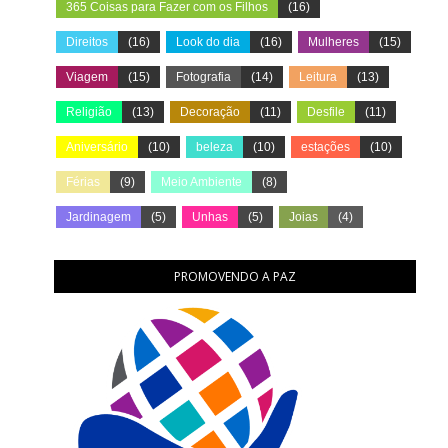
365 Coisas para Fazer com os Filhos
(16)
Direitos
(16)
Look do dia
(16)
Mulheres
(15)
Viagem
(15)
Fotografia
(14)
Leitura
(13)
Religião
(13)
Decoração
(11)
Desfile
(11)
Aniversário
(10)
beleza
(10)
estações
(10)
Férias
(9)
Meio Ambiente
(8)
Jardinagem
(5)
Unhas
(5)
Joias
(4)
PROMOVENDO A PAZ