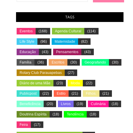
TAGS
Eventos
(168)
Agenda Cultural
(114)
Life Style
(96)
Maternidade
(82)
Educação
(43)
Pensamentos
(43)
Família
(36)
Escritos
(30)
Geografando
(30)
Rotary Club Parauapebas
(27)
Diário de uma Mãe
(23)
Moda
(22)
Publicpost
(22)
Estilo
(21)
Filhos.
(21)
Beneficência
(20)
Livros
(19)
Culinária
(18)
Doutrina Espírita
(18)
Tendência
(18)
Feira
(17)