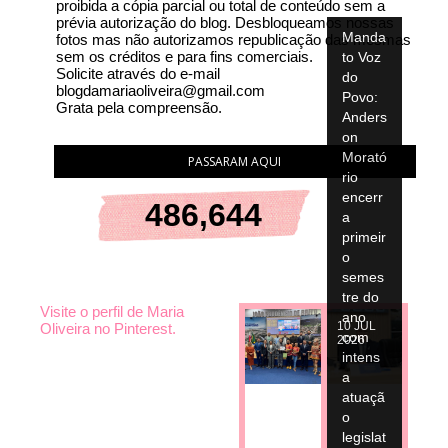
proibida a cópia parcial ou total de conteúdo sem a
prévia autorização do blog. Desbloqueamos nossas
Manda
fotos mas não autorizamos republicação das mesmas
sem os créditos e para fins comerciais.
to Voz
Solicite através do e-mail
do
blogdamariaoliveira@gmail.com
Povo:
Grata pela compreensão.
Anders
on
Morató
PASSARAM AQUI
rio
encerr
486,644
a
primeir
o
semes
tre do
Visite o perfil de Maria
ano
10
JUL
Oliveira no Pinterest.
com
2026
intens
a
atuaçã
o
legislat