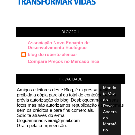
BLOGROLL
Associação Novo Encanto de
Desenvolvimento Ecológico
blog do roberto alencar
Compare Preços no Mercado Inca
PRIVACIDADE
Manda
Amigos e leitores deste Blog, é expressamente
to Voz
proibida a cópia parcial ou total de conteúdo sem a
prévia autorização do blog. Desbloqueamos nossas
do
fotos mas não autorizamos republicação das mesmas
Povo:
sem os créditos e para fins comerciais.
Anders
Solicite através do e-mail
on
blogdamariaoliveira@gmail.com
Morató
Grata pela compreensão.
rio