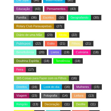
Life Style
(96)
Maternidade
(82)
Educação
(43)
Pensamentos
(43)
Família
(36)
Escritos
(30)
Geografando
(30)
Rotary Club Parauapebas
(27)
Diário de uma Mãe
(23)
Moda
(22)
Publicpost
(22)
Estilo
(21)
Filhos.
(21)
Beneficência
(20)
Livros
(19)
Culinária
(18)
Doutrina Espírita
(18)
Tendência
(18)
Feira
(17)
365 Coisas para Fazer com os Filhos
(16)
Direitos
(16)
Look do dia
(16)
Mulheres
(15)
Viagem
(15)
Fotografia
(14)
Leitura
(13)
Religião
(13)
Decoração
(11)
Desfile
(11)