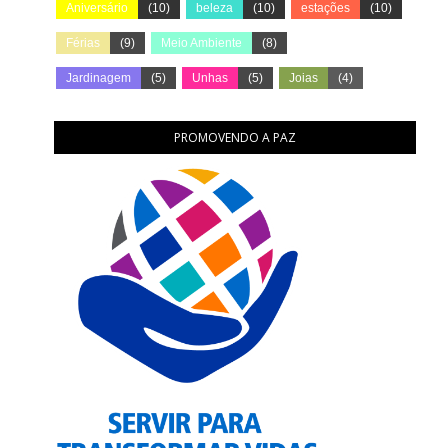
Aniversário
(10)
beleza
(10)
estações
(10)
Férias
(9)
Meio Ambiente
(8)
Jardinagem
(5)
Unhas
(5)
Joias
(4)
PROMOVENDO A PAZ