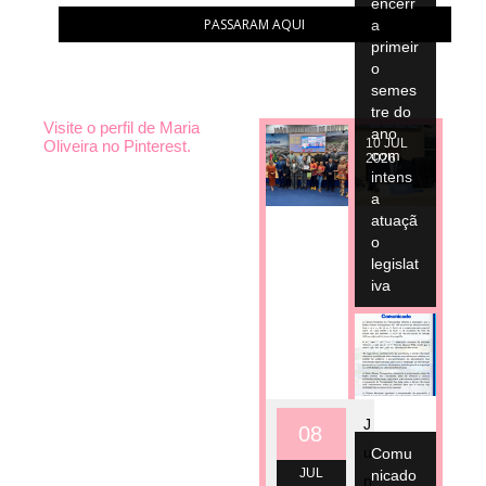
encerr
PASSARAM AQUI
a
primeir
o
semes
tre do
Visite o perfil de Maria
ano
10
JUL
Oliveira no Pinterest.
com
2026
intens
a
atuaçã
o
legislat
iva
10
JUL
2026
J
08
u
Comu
JUL
nicado
n