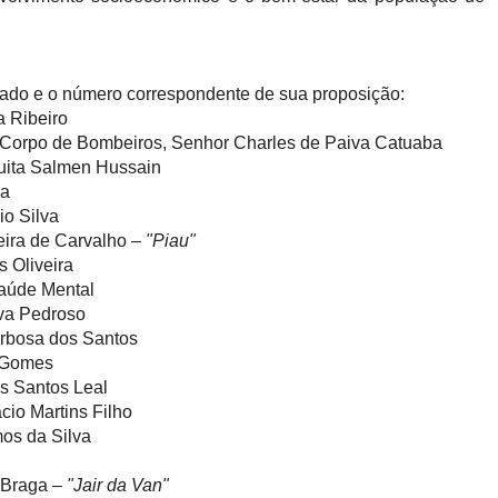
ado e o número correspondente de sua proposição:
 Ribeiro
Corpo de Bombeiros, Senhor Charles de Paiva Catuaba
uita Salmen Hussain
va
o Silva
eira de Carvalho –
"Piau"
 Oliveira
Saúde Mental
lva Pedroso
rbosa dos Santos
 Gomes
s Santos Leal
io Martins Filho
os da Silva
i
 Braga –
"Jair da Van"