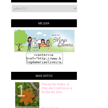
ME LEVA
MAIS VISTOS
Flores do Mato: A
Flor de Cosmos e a
Roda do Ano