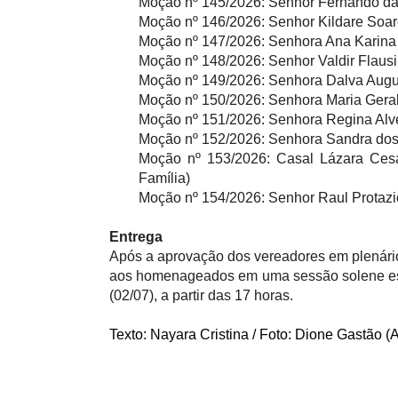
Moção nº 145/2026:
Senhor Fernando da 
Moção nº 146/2026:
Senhor Kildare Soar
Moção nº 147/2026:
Senhora Ana Karina 
Moção nº 148/2026:
Senhor Valdir Flaus
Moção nº 149/2026:
Senhora Dalva Augu
Moção nº 150/2026:
Senhora Maria Geral
Moção nº 151/2026:
Senhora Regina Alv
Moção nº 152/2026:
Senhora Sandra dos 
Moção nº 153/2026:
Casal Lázara Cesár
Família)
Moção nº 154/2026:
Senhor Raul Protaz
Entrega
Após a aprovação dos vereadores em plenári
aos homenageados em uma sessão solene espe
(02/07), a partir das 17 horas.
Texto: Nayara Cristina / Foto: Dione Gastão