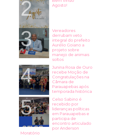
Bem Vindo
Agosto!
Vereadores
derrubam veto
integral do prefeito
Aurélio Goiano a
projeto sobre
manejo de animais
soltos
Junina Rosa de Ouro
recebe Moção de
Congratulações na
Câmara de
Parauapebas após
temporada histórica
Celso Sabino é
recebido por
lideranças políticas
em Parauapebas e
participa de
encontro articulado
por Anderson
Moratório