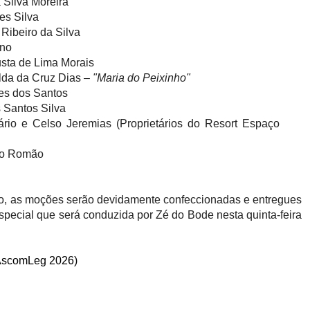
Silva Moreira
es Silva
Ribeiro da Silva
ino
sta de Lima Morais
da da Cruz Dias –
"Maria do Peixinho"
es dos Santos
Santos Silva
io e Celso Jeremias (Proprietários do Resort Espaço
io Romão
o, as moções serão devidamente confeccionadas e entregues
cial que será conduzida por Zé do Bode nesta quinta-feira
 (AscomLeg 2026)