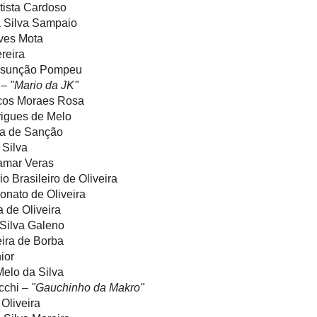
ista Cardoso
a Silva Sampaio
ves Mota
reira
ssunção Pompeu
 –
"Mario da JK"
cos Moraes Rosa
igues de Melo
a de Sanção
Silva
amar Veras
 Brasileiro de Oliveira
nato de Oliveira
 de Oliveira
Silva Galeno
ira de Borba
ior
elo da Silva
cchi –
"Gauchinho da Makro"
Oliveira