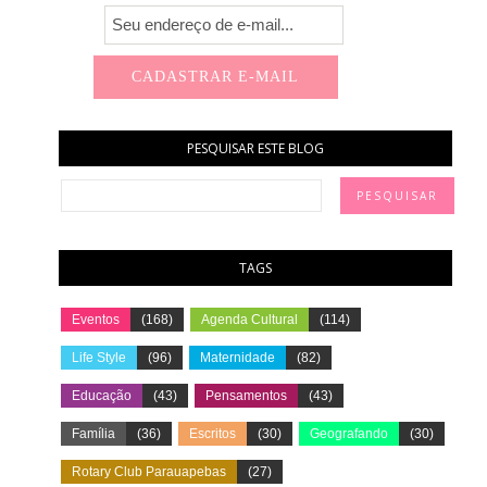
PESQUISAR ESTE BLOG
TAGS
Eventos
(168)
Agenda Cultural
(114)
Life Style
(96)
Maternidade
(82)
Educação
(43)
Pensamentos
(43)
Família
(36)
Escritos
(30)
Geografando
(30)
Rotary Club Parauapebas
(27)