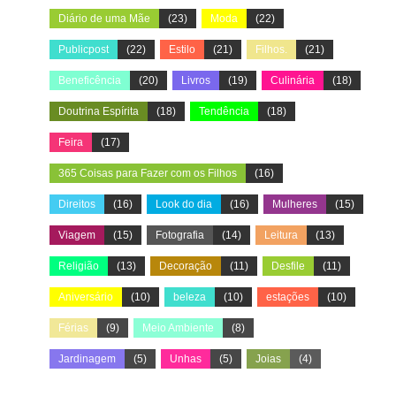
Diário de uma Mãe
(23)
Moda
(22)
Publicpost
(22)
Estilo
(21)
Filhos.
(21)
Beneficência
(20)
Livros
(19)
Culinária
(18)
Doutrina Espírita
(18)
Tendência
(18)
Feira
(17)
365 Coisas para Fazer com os Filhos
(16)
Direitos
(16)
Look do dia
(16)
Mulheres
(15)
Viagem
(15)
Fotografia
(14)
Leitura
(13)
Religião
(13)
Decoração
(11)
Desfile
(11)
Aniversário
(10)
beleza
(10)
estações
(10)
Férias
(9)
Meio Ambiente
(8)
Jardinagem
(5)
Unhas
(5)
Joias
(4)