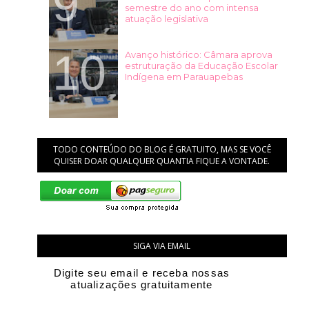
semestre do ano com intensa
atuação legislativa
Avanço histórico: Câmara aprova
estruturação da Educação Escolar
Indígena em Parauapebas
TODO CONTEÚDO DO BLOG É GRATUITO, MAS SE VOCÊ
QUISER DOAR QUALQUER QUANTIA FIQUE A VONTADE.
SIGA VIA EMAIL
Digite seu email e receba nossas
atualizações gratuitamente