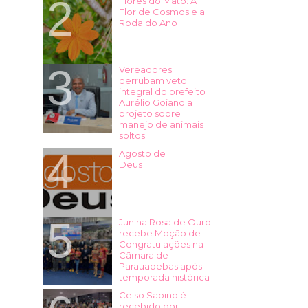
Flores do Mato: A
Flor de Cosmos e a
Roda do Ano
Vereadores
derrubam veto
integral do prefeito
Aurélio Goiano a
projeto sobre
manejo de animais
soltos
Agosto de
Deus
Junina Rosa de Ouro
recebe Moção de
Congratulações na
Câmara de
Parauapebas após
temporada histórica
Celso Sabino é
recebido por