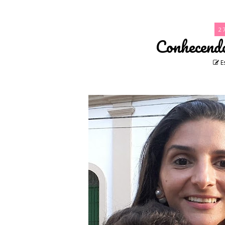
2
Conhecend
E