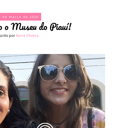
7 de março de 2020
o o Museu do Piauí!
scrito por
Maria Oliveira