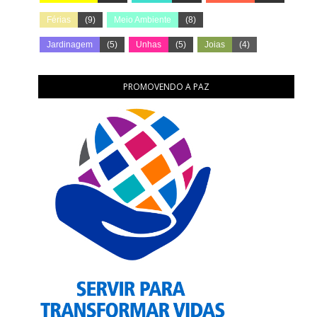
Férias
(9)
Meio Ambiente
(8)
Jardinagem
(5)
Unhas
(5)
Joias
(4)
PROMOVENDO A PAZ