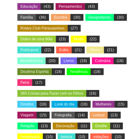
Educação
(43)
Pensamentos
(43)
Família
(36)
Escritos
(30)
Geografando
(30)
Rotary Club Parauapebas
(27)
Diário de uma Mãe
(23)
Moda
(22)
Publicpost
(22)
Estilo
(21)
Filhos.
(21)
Beneficência
(20)
Livros
(19)
Culinária
(18)
Doutrina Espírita
(18)
Tendência
(18)
Feira
(17)
365 Coisas para Fazer com os Filhos
(16)
Direitos
(16)
Look do dia
(16)
Mulheres
(15)
Viagem
(15)
Fotografia
(14)
Leitura
(13)
Religião
(13)
Decoração
(11)
Desfile
(11)
Aniversário
(10)
beleza
(10)
estações
(10)