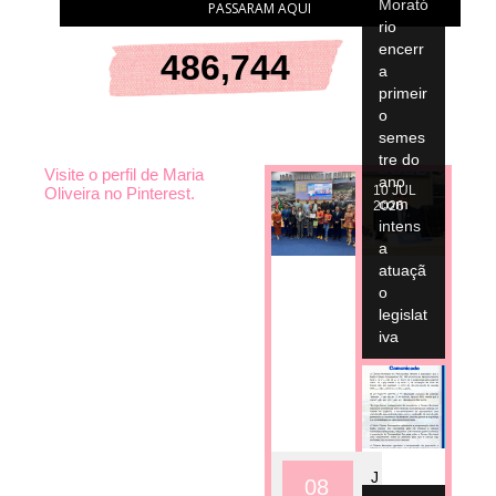
Morató
PASSARAM AQUI
rio
encerr
486,744
a
primeir
o
semes
tre do
Visite o perfil de Maria
ano
10
JUL
Oliveira no Pinterest.
com
2026
intens
a
atuaçã
o
legislat
iva
10
JUL
2026
J
08