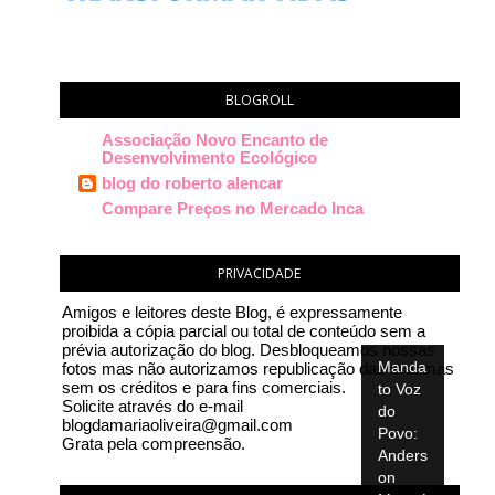
BLOGROLL
Associação Novo Encanto de
Desenvolvimento Ecológico
blog do roberto alencar
Compare Preços no Mercado Inca
PRIVACIDADE
Amigos e leitores deste Blog, é expressamente
proibida a cópia parcial ou total de conteúdo sem a
prévia autorização do blog. Desbloqueamos nossas
Manda
fotos mas não autorizamos republicação das mesmas
sem os créditos e para fins comerciais.
to Voz
Solicite através do e-mail
do
blogdamariaoliveira@gmail.com
Povo:
Grata pela compreensão.
Anders
on