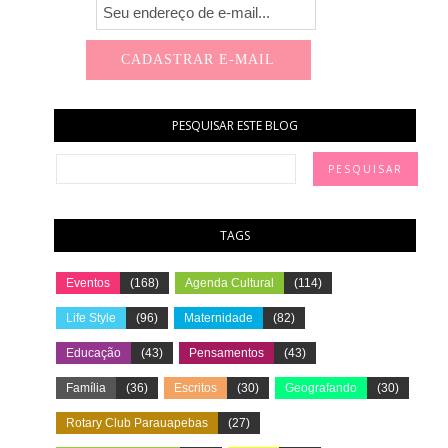
PESQUISAR ESTE BLOG
TAGS
Eventos
(168)
Agenda Cultural
(114)
Life Style
(96)
Maternidade
(82)
Educação
(43)
Pensamentos
(43)
Família
(36)
Escritos
(30)
Geografando
(30)
Rotary Club Parauapebas
(27)