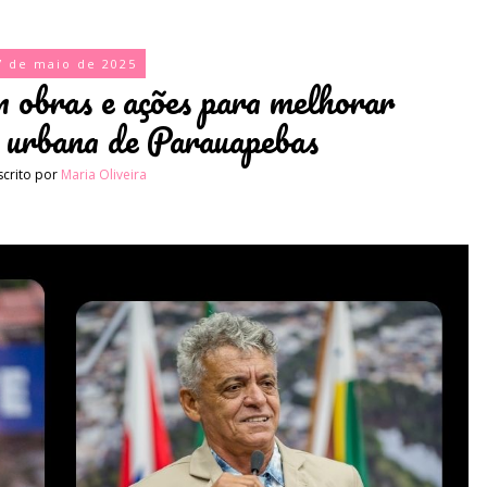
7 de maio de 2025
m obras e ações para melhorar
a urbana de Parauapebas
scrito por
Maria Oliveira