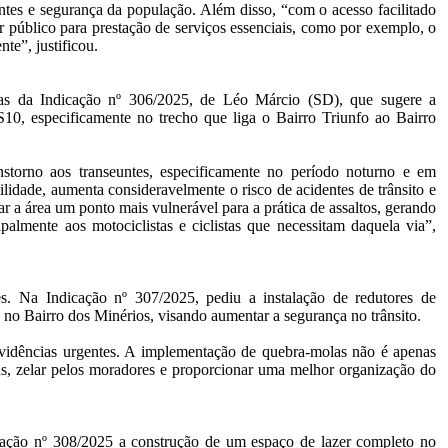
entes e segurança da população. Além disso, “com o acesso facilitado
r público para prestação de serviços essenciais, como por exemplo, o
te”, justificou.
as da Indicação nº 306/2025, de Léo Márcio (SD), que sugere a
10, especificamente no trecho que liga o Bairro Triunfo ao Bairro
nstorno aos transeuntes, especificamente no período noturno e em
ilidade, aumenta consideravelmente o risco de acidentes de trânsito e
ar a área um ponto mais vulnerável para a prática de assaltos, gerando
almente aos motociclistas e ciclistas que necessitam daquela via”,
s. Na Indicação nº 307/2025, pediu a instalação de redutores de
no Bairro dos Minérios, visando aumentar a segurança no trânsito.
ovidências urgentes. A implementação de quebra-molas não é apenas
as, zelar pelos moradores e proporcionar uma melhor organização do
cação nº 308/2025 a construção de um espaço de lazer completo no