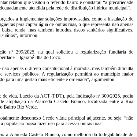
ar relatou que visitou o referido bairro e constatou “a precariedade
equadamente atendida pela rede de distribuição hídrica municipal”.
orçados a implementar soluções improvisadas, como a instalação de
gueiras para captar água de outras ruas, o que representa não apenas
baixa renda, mas também introduz riscos sanitários significativos,
suários”, informou.
ão nº 299/2025, na qual solicitou a regularização fundiária de
berdade – Igarapé Ilha do Coco.
 não apenas o direito constitucional à moradia, mas também dificulta
 serviços públicos. A regularização permitirá ao município maior
ndo para uma gestão mais eficiente e ordenada”, argumentou.
de de vida, Laécio da ACT (PDT), pela Indicação nº 300/2025, pediu
e de ampliação da Alameda Castelo Branco, localizada entre a Rua
do Bairro Rio Verde.
otalmente desconexo à rede viária principal adjacente, ou seja, “não
a população possa fazer uso para acessar outras ruas”.
ção a
Alameda Castelo Branco
, como melhoria da trafegabilidade de