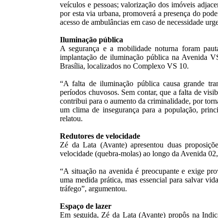
veículos e pessoas; valorização dos imóveis adjac
por esta via urbana, promoverá a presença do pode
acesso de ambulâncias em caso de necessidade urgen
Iluminação pública
A segurança e a mobilidade noturna foram paut
implantação de iluminação pública na Avenida VS
Brasília, localizados no Complexo VS 10.
“A falta de iluminação pública causa grande tra
períodos chuvosos. Sem contar, que a falta de visib
contribui para o aumento da criminalidade, por torn
um clima de insegurança para a população, princip
relatou.
Redutores de velocidade
Zé da Lata (Avante) apresentou duas proposiçõe
velocidade (quebra-molas) ao longo da Avenida 02, 
“A situação na avenida é preocupante e exige pr
uma medida prática, mas essencial para salvar vid
tráfego”, argumentou.
Espaço de lazer
Em seguida, Zé da Lata (Avante) propôs na Indi