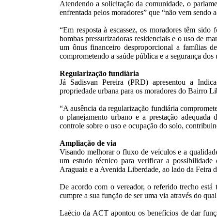
Atendendo a solicitação da comunidade, o parlament
enfrentada pelos moradores” que “não vem sendo ad
“Em resposta à escassez, os moradores têm sido f
bombas pressurizadoras residenciais e o uso de man
um ônus financeiro desproporcional a famílias de 
comprometendo a saúde pública e a segurança dos u
Regularização fundiária
Já Sadisvan Pereira (PRD) apresentou a Indicaç
propriedade urbana para os moradores do Bairro Li
“A ausência da regularização fundiária compromete
o planejamento urbano e a prestação adequada de
controle sobre o uso e ocupação do solo, contribui
Ampliação de via
Visando melhorar o fluxo de veículos e a qualida
um estudo técnico para verificar a possibilidad
Araguaia e a Avenida Liberdade, ao lado da Feira 
De acordo com o vereador, o referido trecho está t
cumpre a sua função de ser uma via através do qual 
Laécio da ACT apontou os benefícios de dar fun