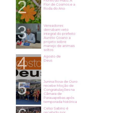
Flores do Mato: A
Flor de Cosmos e a
Roda do Ano
Vereadores
derrubam veto
integral do prefeito
Aurélio Goiano a
projeto sobre
manejo de animais
soltos
Agosto de
Deus
Junina Rosa de Ouro
recebe Moção de
Congratulações na
Câmara de
Parauapebas após
temporada histórica
Celso Sabino é
recebido por