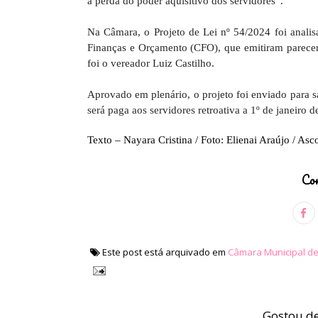
a perda do poder aquisitivo dos servidores”.
Na Câmara, o Projeto de Lei nº 54/2024 foi analis
Finanças e Orçamento (CFO), que emitiram parecer 
foi o vereador Luiz Castilho.
Aprovado em plenário, o projeto foi enviado para s
será paga aos servidores retroativa a 1º de janeiro 
Texto – Nayara Cristina / Foto: Elienai Araújo / As
Com
Este post está arquivado em
Câmara Municipal d
Gostou de