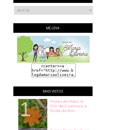
ME LEVA
MAIS VISTOS
Flores do Mato: A
Flor de Cosmos e a
Roda do Ano