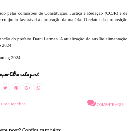
ado pelas comissões de Constituição, Justiça e Redação (CCJR) e de
conjunto favorável à aprovação da matéria. O relator da proposição
anção do prefeito Darci Lermen. A atualização do auxílio alimentação
de 2024.
comleg 2024
partilhe este post
e Parauapebas
COMENTE AQUI
ste post? Confira também: