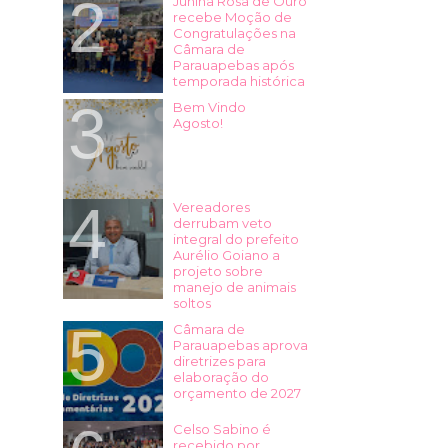
Junina Rosa de Ouro
recebe Moção de
Congratulações na
Câmara de
Parauapebas após
temporada histórica
Bem Vindo
Agosto!
Vereadores
derrubam veto
integral do prefeito
Aurélio Goiano a
projeto sobre
manejo de animais
soltos
Câmara de
Parauapebas aprova
diretrizes para
elaboração do
orçamento de 2027
Celso Sabino é
recebido por