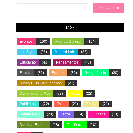
TAGS
Eventos
(168)
Agenda Cultural
(114)
Life Style
(96)
Maternidade
(82)
Educação
(43)
Pensamentos
(43)
Família
(36)
Escritos
(30)
Geografando
(30)
Rotary Club Parauapebas
(27)
Diário de uma Mãe
(23)
Moda
(22)
Publicpost
(22)
Estilo
(21)
Filhos.
(21)
Beneficência
(20)
Livros
(19)
Culinária
(18)
Doutrina Espírita
(18)
Tendência
(18)