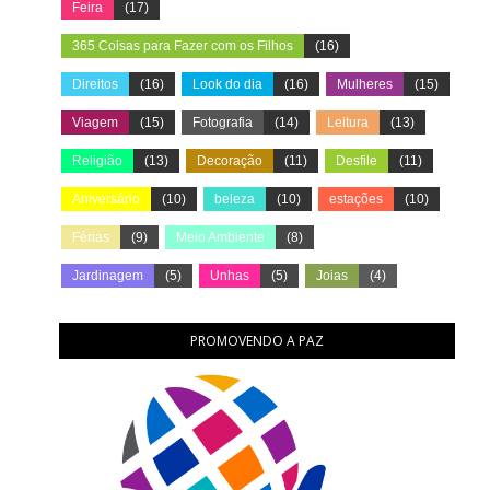
Feira
(17)
365 Coisas para Fazer com os Filhos
(16)
Direitos
(16)
Look do dia
(16)
Mulheres
(15)
Viagem
(15)
Fotografia
(14)
Leitura
(13)
Religião
(13)
Decoração
(11)
Desfile
(11)
Aniversário
(10)
beleza
(10)
estações
(10)
Férias
(9)
Meio Ambiente
(8)
Jardinagem
(5)
Unhas
(5)
Joias
(4)
PROMOVENDO A PAZ