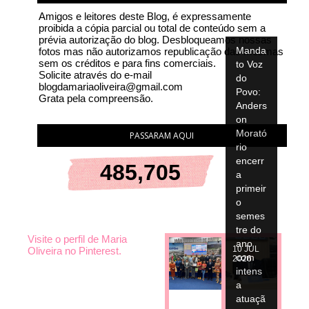
Amigos e leitores deste Blog, é expressamente
proibida a cópia parcial ou total de conteúdo sem a
prévia autorização do blog. Desbloqueamos nossas
Manda
fotos mas não autorizamos republicação das mesmas
sem os créditos e para fins comerciais.
to Voz
Solicite através do e-mail
do
blogdamariaoliveira@gmail.com
Povo:
Grata pela compreensão.
Anders
on
Morató
PASSARAM AQUI
rio
encerr
485,705
a
primeir
o
semes
tre do
Visite o perfil de Maria
ano
10
JUL
Oliveira no Pinterest.
com
2026
intens
a
atuaçã