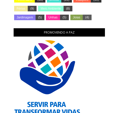
Férias
(9)
Meio Ambiente
(8)
Jardinagem
(5)
Unhas
(5)
Joias
(4)
PROMOVENDO A PAZ