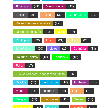
Educação
(43)
Pensamentos
(43)
Família
(36)
Escritos
(30)
Geografando
(30)
Rotary Club Parauapebas
(27)
Diário de uma Mãe
(23)
Moda
(22)
Publicpost
(22)
Estilo
(21)
Filhos.
(21)
Beneficência
(20)
Livros
(19)
Culinária
(18)
Doutrina Espírita
(18)
Tendência
(18)
Feira
(17)
365 Coisas para Fazer com os Filhos
(16)
Direitos
(16)
Look do dia
(16)
Mulheres
(15)
Viagem
(15)
Fotografia
(14)
Leitura
(13)
Religião
(13)
Decoração
(11)
Desfile
(11)
Aniversário
(10)
beleza
(10)
estações
(10)