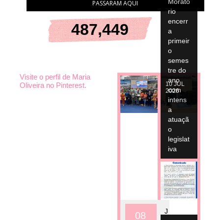
Morató
PASSARAM AQUI
rio
encerr
487,449
a
primeir
o
semes
tre do
Visite o perfil de Maria
ano
10
JUL
Oliveira no Pinterest.
com
2026
intens
a
atuaçã
o
legislat
iva
10
JUL
2026
J
08