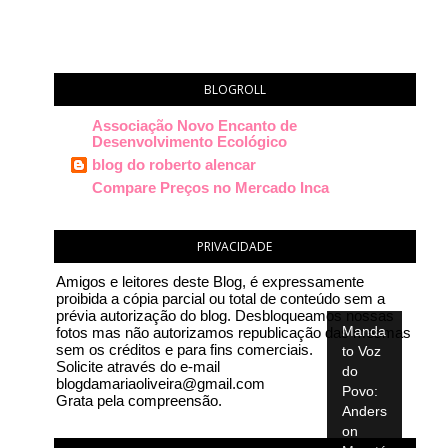
BLOGROLL
Associação Novo Encanto de
Desenvolvimento Ecológico
blog do roberto alencar
Compare Preços no Mercado Inca
PRIVACIDADE
Amigos e leitores deste Blog, é expressamente
proibida a cópia parcial ou total de conteúdo sem a
prévia autorização do blog. Desbloqueamos nossas
Manda
fotos mas não autorizamos republicação das mesmas
sem os créditos e para fins comerciais.
to Voz
Solicite através do e-mail
do
blogdamariaoliveira@gmail.com
Povo:
Grata pela compreensão.
Anders
on