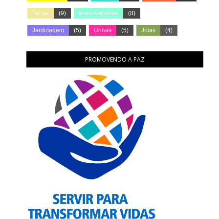
Férias
(9)
Meio Ambiente
(8)
Jardinagem
(5)
Unhas
(5)
Joias
(4)
PROMOVENDO A PAZ