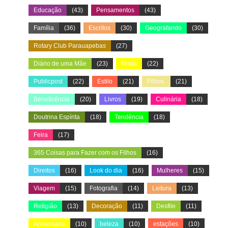
Educação
(43)
Pensamentos
(43)
Família
(36)
Escritos
(30)
Geografando
(30)
Rotary Club Parauapebas
(27)
Diário de uma Mãe
(23)
Moda
(22)
Publicpost
(22)
Estilo
(21)
Filhos.
(21)
Beneficência
(20)
Livros
(19)
Culinária
(18)
Doutrina Espírita
(18)
Tendência
(18)
Feira
(17)
365 Coisas para Fazer com os Filhos
(16)
Direitos
(16)
Look do dia
(16)
Mulheres
(15)
Viagem
(15)
Fotografia
(14)
Leitura
(13)
Religião
(13)
Decoração
(11)
Desfile
(11)
Aniversário
(10)
beleza
(10)
estações
(10)