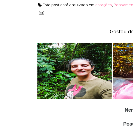
Este post está arquivado em
estações
,
Pensamen
Gostou de
Nen
Pos