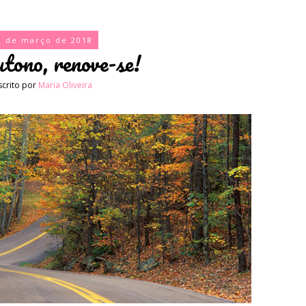
0 de março de 2018
tono, renove-se!
scrito por
Maria Oliveira