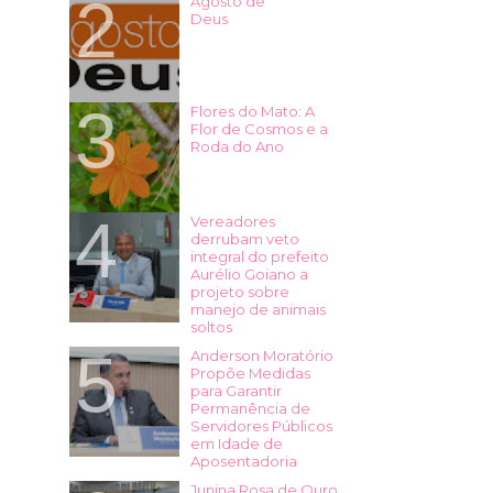
Agosto de
Deus
Flores do Mato: A
Flor de Cosmos e a
Roda do Ano
Vereadores
derrubam veto
integral do prefeito
Aurélio Goiano a
projeto sobre
manejo de animais
soltos
Anderson Moratório
Propõe Medidas
para Garantir
Permanência de
Servidores Públicos
em Idade de
Aposentadoria
Junina Rosa de Ouro