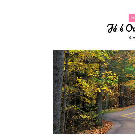
2
Já é Ou
E