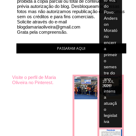
proibida a cópia parcial ou total de conteúdo sem a
prévia autorização do blog. Desbloqueamos nossas
fotos mas não autorizamos republicação das mesmas
sem os créditos e para fins comerciais.
Solicite através do e-mail
blogdamariaoliveira@gmail.com
Grata pela compreensão.
PASSARAM AQUI
Visite o perfil de Maria
10
JUL
Oliveira no Pinterest.
Câmar
2026
a de
Parau
apeba
s
aprova
Comu
diretriz
nicado
es
para
09
JUL