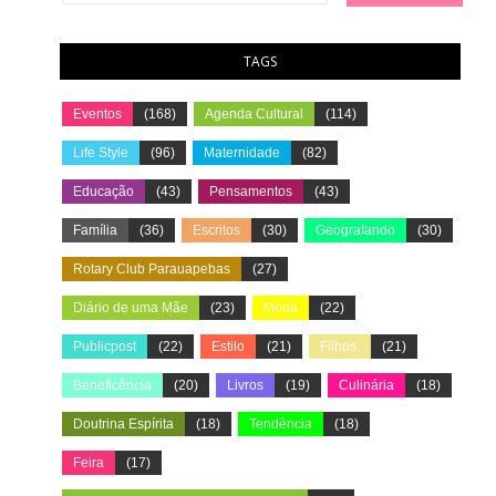
TAGS
Eventos
(168)
Agenda Cultural
(114)
Life Style
(96)
Maternidade
(82)
Educação
(43)
Pensamentos
(43)
Família
(36)
Escritos
(30)
Geografando
(30)
Rotary Club Parauapebas
(27)
Diário de uma Mãe
(23)
Moda
(22)
Publicpost
(22)
Estilo
(21)
Filhos.
(21)
Beneficência
(20)
Livros
(19)
Culinária
(18)
Doutrina Espírita
(18)
Tendência
(18)
Feira
(17)