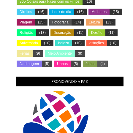
365 Coisas para Fazer com os Filhos
(16)
Direitos
(16)
Look do dia
(16)
Mulheres
(15)
Viagem
(15)
Fotografia
(14)
Leitura
(13)
Religião
(13)
Decoração
(11)
Desfile
(11)
Aniversário
(10)
beleza
(10)
estações
(10)
Férias
(9)
Meio Ambiente
(8)
Jardinagem
(5)
Unhas
(5)
Joias
(4)
PROMOVENDO A PAZ