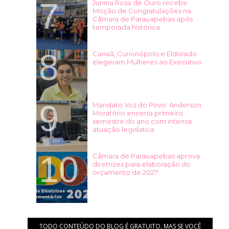
Junina Rosa de Ouro recebe
Moção de Congratulações na
Câmara de Parauapebas após
temporada histórica
Canaã, Curionópolis e Eldorado
elegeram Mulheres ao Executivo
Mandato Voz do Povo: Anderson
Moratório encerra primeiro
semestre do ano com intensa
atuação legislativa
Câmara de Parauapebas aprova
diretrizes para elaboração do
orçamento de 2027
TODO CONTEÚDO DO BLOG É GRATUITO, MAS SE VOCÊ