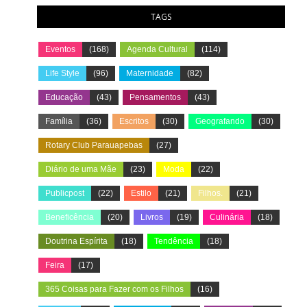
TAGS
Eventos
(168)
Agenda Cultural
(114)
Life Style
(96)
Maternidade
(82)
Educação
(43)
Pensamentos
(43)
Família
(36)
Escritos
(30)
Geografando
(30)
Rotary Club Parauapebas
(27)
Diário de uma Mãe
(23)
Moda
(22)
Publicpost
(22)
Estilo
(21)
Filhos.
(21)
Beneficência
(20)
Livros
(19)
Culinária
(18)
Doutrina Espírita
(18)
Tendência
(18)
Feira
(17)
365 Coisas para Fazer com os Filhos
(16)