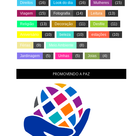
Direitos
(16)
Look do dia
(16)
Mulheres
(15)
Viagem
(15)
Fotografia
(14)
Leitura
(13)
Religião
(13)
Decoração
(11)
Desfile
(11)
Aniversário
(10)
beleza
(10)
estações
(10)
Férias
(9)
Meio Ambiente
(8)
Jardinagem
(5)
Unhas
(5)
Joias
(4)
PROMOVENDO A PAZ