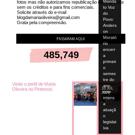
Manda
fotos mas não autorizamos republicação das mesmas
sem os créditos e para fins comerciais.
to Voz
Solicite através do e-mail
do
blogdamariaoliveira@gmail.com
Povo:
Grata pela compreensão.
Anders
on
Morató
PASSARAM AQUI
rio
encerr
485,749
a
primeir
o
semes
tre do
Visite o perfil de Maria
ano
10
JUL
Oliveira no Pinterest.
com
2026
intens
a
atuaçã
o
legislat
iva