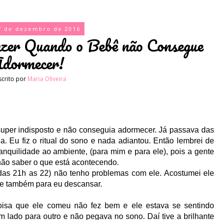
7 de dezembro de 2016
zer Quando o Bebê não Consegue
dormecer!
scrito por
Maria Oliveira
super indisposto e não conseguia adormecer. Já passava das
. Eu fiz o ritual do sono e nada adiantou. Então lembrei de
anquilidade ao ambiente, (para mim e para ele), pois a gente
não saber o que está acontecendo.
as 21h as 22) não tenho problemas com ele. Acostumei ele
a e também para eu descansar.
oisa que ele comeu não fez bem e ele estava se sentindo
m lado para outro e não pegava no sono. Daí tive a brilhante