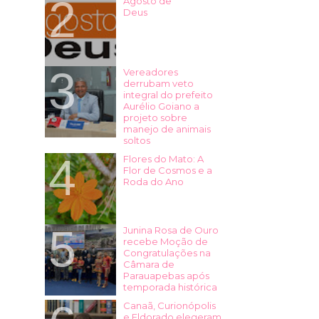
Agosto de
Deus
Vereadores
derrubam veto
integral do prefeito
Aurélio Goiano a
projeto sobre
manejo de animais
soltos
Flores do Mato: A
Flor de Cosmos e a
Roda do Ano
Junina Rosa de Ouro
recebe Moção de
Congratulações na
Câmara de
Parauapebas após
temporada histórica
Canaã, Curionópolis
e Eldorado elegeram