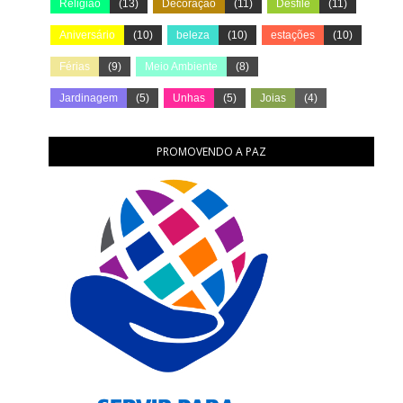
Religião
(13)
Decoração
(11)
Desfile
(11)
Aniversário
(10)
beleza
(10)
estações
(10)
Férias
(9)
Meio Ambiente
(8)
Jardinagem
(5)
Unhas
(5)
Joias
(4)
PROMOVENDO A PAZ