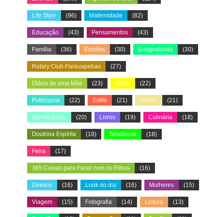
Life Style
(96)
Maternidade
(82)
Educação
(43)
Pensamentos
(43)
Família
(36)
Escritos
(30)
Geografando
(30)
Rotary Club Parauapebas
(27)
Diário de uma Mãe
(23)
Moda
(22)
Publicpost
(22)
Estilo
(21)
Filhos.
(21)
Beneficência
(20)
Livros
(19)
Culinária
(18)
Doutrina Espírita
(18)
Tendência
(18)
Feira
(17)
365 Coisas para Fazer com os Filhos
(16)
Direitos
(16)
Look do dia
(16)
Mulheres
(15)
Viagem
(15)
Fotografia
(14)
Leitura
(13)