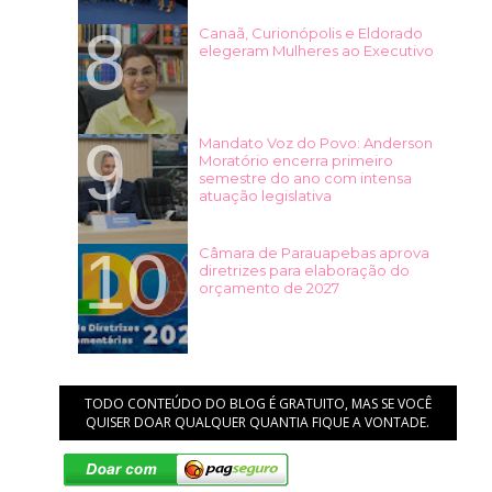
Canaã, Curionópolis e Eldorado
elegeram Mulheres ao Executivo
Mandato Voz do Povo: Anderson
Moratório encerra primeiro
semestre do ano com intensa
atuação legislativa
Câmara de Parauapebas aprova
diretrizes para elaboração do
orçamento de 2027
TODO CONTEÚDO DO BLOG É GRATUITO, MAS SE VOCÊ
QUISER DOAR QUALQUER QUANTIA FIQUE A VONTADE.