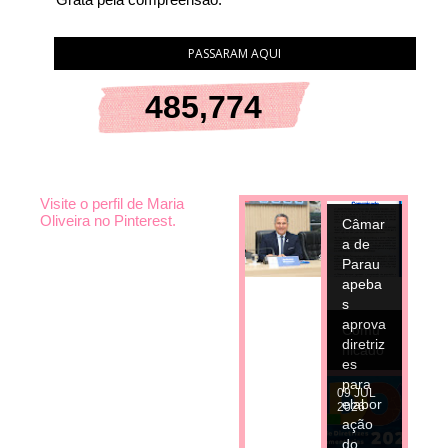
PASSARAM AQUI
485,774
Visite o perfil de Maria
10
JUL
Oliveira no Pinterest.
Câmar
2026
a de
Parau
apeba
s
aprova
Comu
diretriz
nicado
es
para
09
JUL
elabor
2026
ação
do